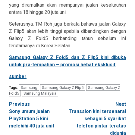
yang diramalkan akan mempunyai jualan keseluruhan
antara 18 hingga 20 juta uni.
Seterusnya, TM Roh juga berkata bahawa jualan Galaxy
Z Flip5 akan lebih tinggi apabila dibandingkan dengan
Galaxy Z Fold5 berbanding tahun sebelum ini
terutamanya di Korea Selatan.
Samsung Galaxy Z Fold5 dan Z Flip5 kini dibuka
untuk pra-tempahan – promosi hebat eksklusif
sumber
Samsung
Samsung Galaxy Z Flip5
Samsung Galaxy Z
Tags:
Fold5
Samsung Malaysia
Post
Previous
Next
Sony umum jualan
Transsion kini tersenarai
navigation
PlayStation 5 kini
sebagai 5 syarikat
melebihi 40 juta unit
telefon pintar teratas
didunia