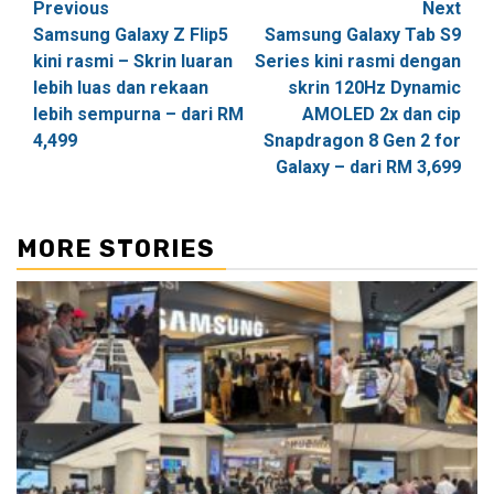
Post
Previous
Next
Samsung Galaxy Z Flip5
Samsung Galaxy Tab S9
navigation
kini rasmi – Skrin luaran
Series kini rasmi dengan
lebih luas dan rekaan
skrin 120Hz Dynamic
lebih sempurna – dari RM
AMOLED 2x dan cip
4,499
Snapdragon 8 Gen 2 for
Galaxy – dari RM 3,699
MORE STORIES