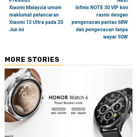
Post
Previous
Next
Xiaomi Malaysia umum
Infinix NOTE 30 VIP kini
navigation
maklumat pelancaran
rasmi dengan
Xiaomi 13 Ultra pada 20
pengecasan pantas 68W
Jun ini
dan pengecasan tanpa
wayar 50W
MORE STORIES