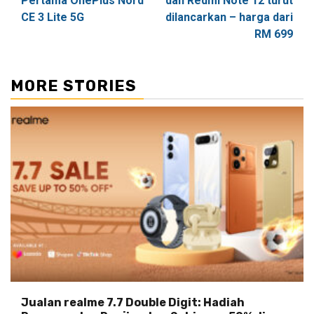
Pertama OnePlus Nord
dan Redmi Note 12 turut
CE 3 Lite 5G
dilancarkan – harga dari
RM 699
MORE STORIES
Jualan realme 7.7 Double Digit: Hadiah