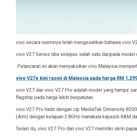
vivo secara rasminya telah mengesahkan bahawa vivo V27
vivo V27 Series tiba selepas salah satu daripada model di
Pelancaran ini akan menyaksikan vivo Malaysia memperk
vivo V27e kini rasmi di Malaysia pada harga RM 1,29
vivo V27 dan vivo V27 Pro adalah model yang hampir sa
flagship pada harga lebih berpatutan.
vivo V27 Pro hadir dengan cip MediaTek Dimensity 820
(4nm) dengan kelajuan 2.8GHz manakala kapasiti RAM da
Selain itu, vivo V27 Pro dan vivo V27 memiliki skrin p