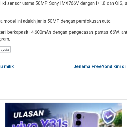
iliki sensor utama 50MP Sony IMX766V dengan f/1.8 dan OIS,
ua model ini adalah jenis 50MP dengan pemfokusan auto.
bateri berkapasiti 4,600mAh dengan pengecasan pantas 66W, 
gram.
laysia
u milik
Jenama FreeYond kini di 