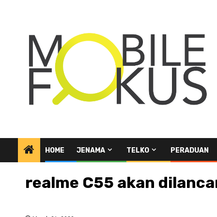
Skip
to
content
HOME
JENAMA
TELKO
PERADUAN
realme C55 akan dilancar