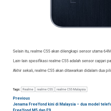
Selain itu, realme C55 akan dilengkapi sensor utama 
Lain-lain spesifikasi realme C55 adalah sensor capjari p
Akhir sekali, realme C55 akan ditawarkan didalam dua pi
Realme
realme C55
realme C55 Malaysia
Tags:
Post
Previous
Jenama FreeYond kini di Malaysia – dua model telefon
navigation
FreeYond M5 dan F9