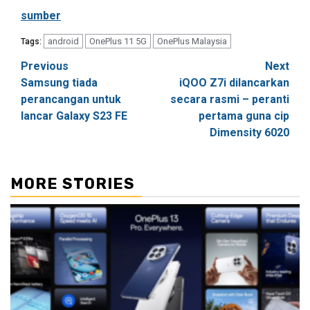
sumber
android
OnePlus 11 5G
OnePlus Malaysia
Tags:
Post
Previous
Next
Samsung tiada
iQOO Z7i dilancarkan
navigation
perancangan untuk
secara rasmi – peranti
lancar Galaxy S23 FE
pertama guna cip
Dimensity 6020
MORE STORIES