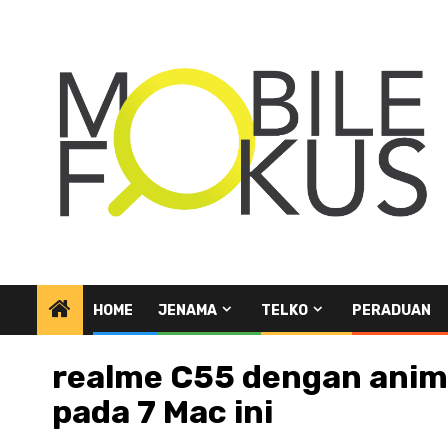
Skip
to
content
HOME
JENAMA
TELKO
PERADUAN
realme C55 dengan anima
pada 7 Mac ini