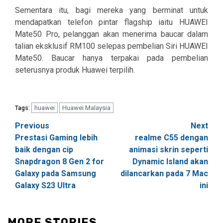
Sementara itu, bagi mereka yang berminat untuk
mendapatkan telefon pintar flagship iaitu HUAWEI
Mate50 Pro, pelanggan akan menerima baucar dalam
talian eksklusif RM100 selepas pembelian Siri HUAWEI
Mate50. Baucar hanya terpakai pada pembelian
seterusnya produk Huawei terpilih.
huawei
Huawei Malaysia
Tags:
Post
Previous
Next
Prestasi Gaming lebih
realme C55 dengan
navigation
baik dengan cip
animasi skrin seperti
Snapdragon 8 Gen 2 for
Dynamic Island akan
Galaxy pada Samsung
dilancarkan pada 7 Mac
Galaxy S23 Ultra
ini
MORE STORIES