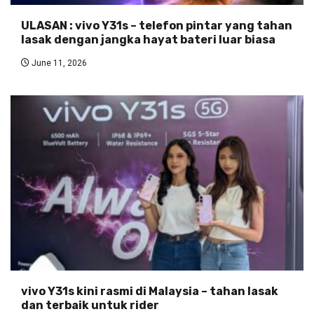
ULASAN : vivo Y31s – telefon pintar yang tahan
lasak dengan jangka hayat bateri luar biasa
June 11, 2026
vivo Y31s kini rasmi di Malaysia – tahan lasak
dan terbaik untuk rider