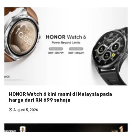
HONOR Watch 6 kini rasmi di Malaysia pada
harga dari RM 699 sahaja
August 5, 2026