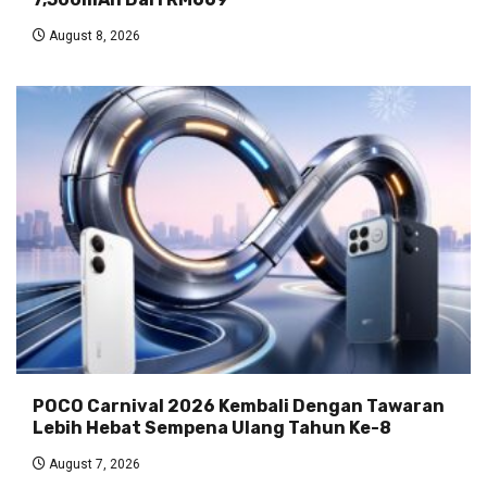
August 8, 2026
POCO Carnival 2026 Kembali Dengan Tawaran
Lebih Hebat Sempena Ulang Tahun Ke-8
August 7, 2026