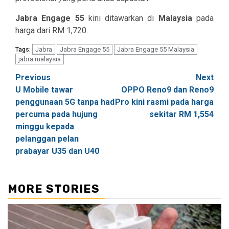
Jabra Engage 55
kini ditawarkan di
Malaysia
pada
harga dari RM 1,720.
Jabra
Jabra Engage 55
Jabra Engage 55 Malaysia
Tags:
jabra malaysia
Post
Previous
Next
U Mobile tawar
OPPO Reno9 dan Reno9
navigation
penggunaan 5G tanpa had
Pro kini rasmi pada harga
percuma pada hujung
sekitar RM 1,554
minggu kepada
pelanggan pelan
prabayar U35 dan U40
MORE STORIES