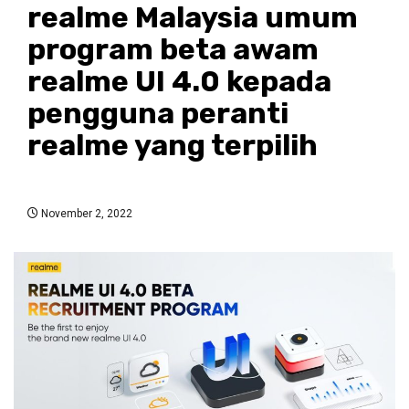
realme Malaysia umum
program beta awam
realme UI 4.0 kepada
pengguna peranti
realme yang terpilih
November 2, 2022