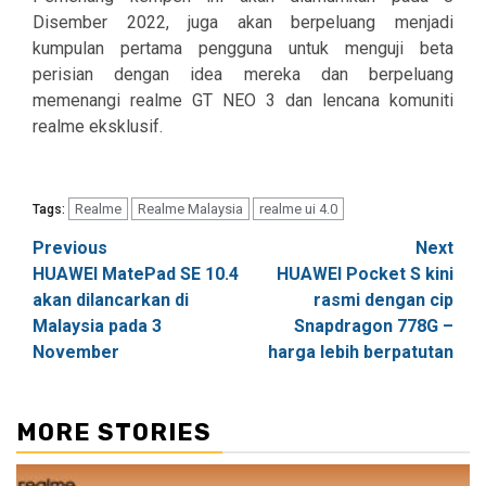
Disember 2022, juga akan berpeluang menjadi
kumpulan pertama pengguna untuk menguji beta
perisian dengan idea mereka dan berpeluang
memenangi realme GT NEO 3 dan lencana komuniti
realme eksklusif.
Realme
Realme Malaysia
realme ui 4.0
Tags:
Post
Previous
Next
HUAWEI MatePad SE 10.4
HUAWEI Pocket S kini
navigation
akan dilancarkan di
rasmi dengan cip
Malaysia pada 3
Snapdragon 778G –
November
harga lebih berpatutan
MORE STORIES