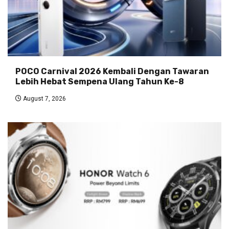
POCO Carnival 2026 Kembali Dengan Tawaran
Lebih Hebat Sempena Ulang Tahun Ke-8
August 7, 2026