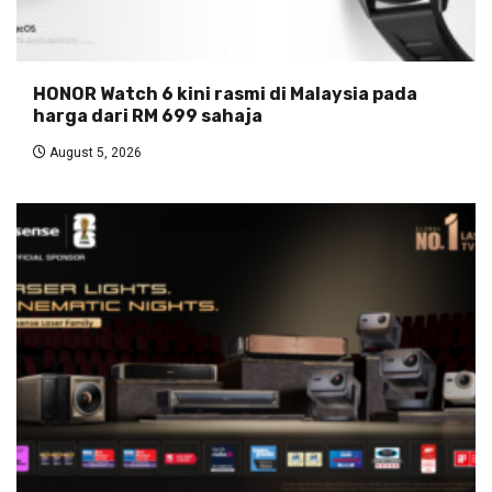
HONOR Watch 6 kini rasmi di Malaysia pada
harga dari RM 699 sahaja
August 5, 2026