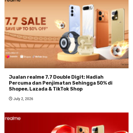
Jualan realme 7.7 Double Digit: Hadiah
Percuma dan Penjimatan Sehingga 50% di
Shopee, Lazada & TikTok Shop
July 2, 2026