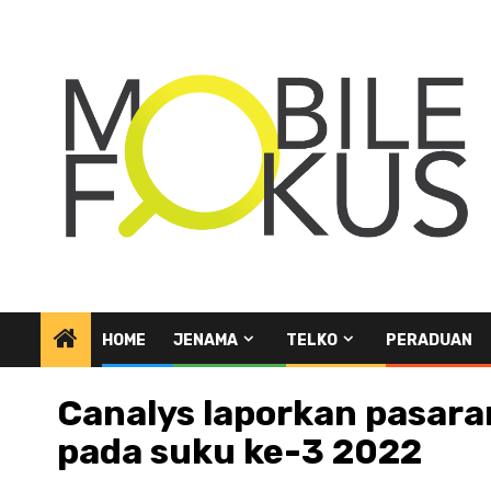
Skip
to
content
HOME
JENAMA
TELKO
PERADUAN
Canalys laporkan pasara
pada suku ke-3 2022