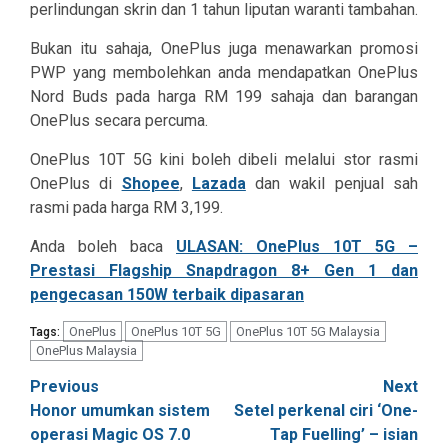
perlindungan skrin dan 1 tahun liputan waranti tambahan.
Bukan itu sahaja, OnePlus juga menawarkan promosi
PWP yang membolehkan anda mendapatkan OnePlus
Nord Buds pada harga RM 199 sahaja dan barangan
OnePlus secara percuma.
OnePlus 10T 5G kini boleh dibeli melalui stor rasmi
OnePlus di
Shopee
,
Lazada
dan wakil penjual sah
rasmi pada harga RM 3,199.
Anda boleh baca
ULASAN: OnePlus 10T 5G –
Prestasi Flagship Snapdragon 8+ Gen 1 dan
pengecasan 150W terbaik dipasaran
OnePlus
OnePlus 10T 5G
OnePlus 10T 5G Malaysia
Tags:
OnePlus Malaysia
Post
Previous
Next
Honor umumkan sistem
Setel perkenal ciri ‘One-
navigation
operasi Magic OS 7.0
Tap Fuelling’ – isian