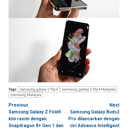
samsung galaxy z flip4
samsung galaxy Z flip4 Malaysia
Tags:
Samsung Malaysia
Post
Previous
Next
Samsung Galaxy Z Fold4
Samsung Galaxy Buds2
navigation
kini rasmi dengan
Pro dilancarkan dengan
Snapdragon 8+ Gen 1 dan
ciri Advance Intelligent