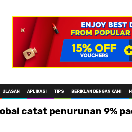
ULASAN
APLIKASI
TIPS
BERIKLAN DENGAN KAMI
H
global catat penurunan 9% p