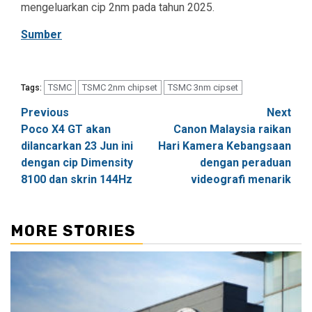
mengeluarkan cip 2nm pada tahun 2025.
Sumber
TSMC
TSMC 2nm chipset
TSMC 3nm cipset
Tags:
Post
Previous
Next
Poco X4 GT akan
Canon Malaysia raikan
navigation
dilancarkan 23 Jun ini
Hari Kamera Kebangsaan
dengan cip Dimensity
dengan peraduan
8100 dan skrin 144Hz
videografi menarik
MORE STORIES