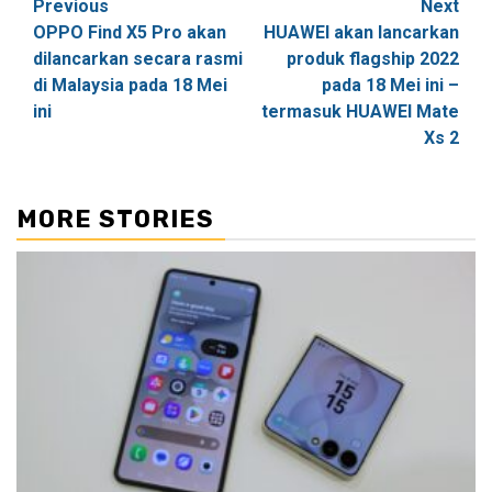
Post
Previous
Next
OPPO Find X5 Pro akan
HUAWEI akan lancarkan
navigation
dilancarkan secara rasmi
produk flagship 2022
di Malaysia pada 18 Mei
pada 18 Mei ini –
ini
termasuk HUAWEI Mate
Xs 2
MORE STORIES