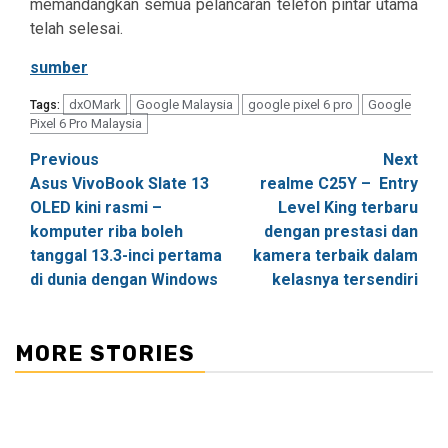
memandangkan semua pelancaran telefon pintar utama
telah selesai.
sumber
dxOMark
Google Malaysia
google pixel 6 pro
Google
Tags:
Pixel 6 Pro Malaysia
Post
Previous
Next
Asus VivoBook Slate 13
realme C25Y – Entry
navigation
OLED kini rasmi –
Level King terbaru
komputer riba boleh
dengan prestasi dan
tanggal 13.3-inci pertama
kamera terbaik dalam
di dunia dengan Windows
kelasnya tersendiri
MORE STORIES