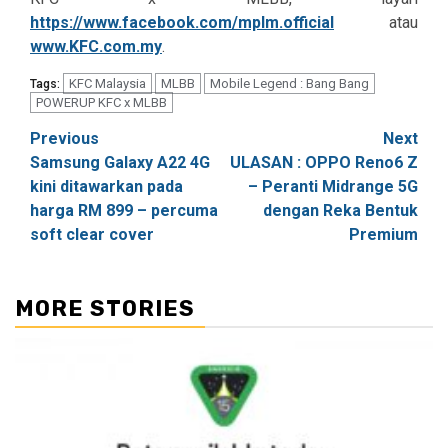
https://www.facebook.com/mplm.official
atau
www.KFC.com.my
.
KFC Malaysia
MLBB
Mobile Legend : Bang Bang
Tags:
POWERUP KFC x MLBB
Post
Previous
Next
Samsung Galaxy A22 4G
ULASAN : OPPO Reno6 Z
navigation
kini ditawarkan pada
– Peranti Midrange 5G
harga RM 899 – percuma
dengan Reka Bentuk
soft clear cover
Premium
MORE STORIES