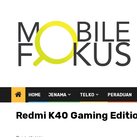
Skip
to
content
HOME
JENAMA
TELKO
PERADUAN
Redmi K40 Gaming Editi