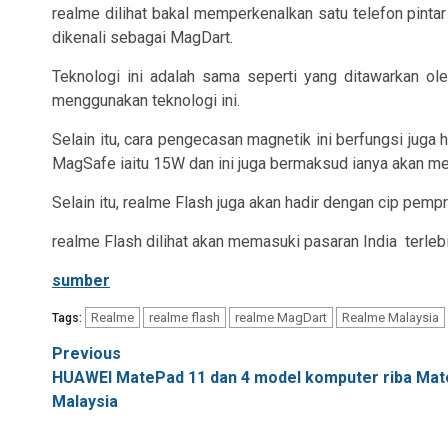
realme dilihat bakal memperkenalkan satu telefon pinta
dikenali sebagai MagDart.
Teknologi ini adalah sama seperti yang ditawarkan o
menggunakan teknologi ini.
Selain itu, cara pengecasan magnetik ini berfungsi jug
MagSafe iaitu 15W dan ini juga bermaksud ianya akan me
Selain itu, realme Flash juga akan hadir dengan cip pe
realme Flash dilihat akan memasuki pasaran India
terleb
sumber
Realme
realme flash
realme MagDart
Realme Malaysia
Tags:
Post
Previous
HUAWEI MatePad 11 dan 4 model komputer riba MateB
navigation
Malaysia