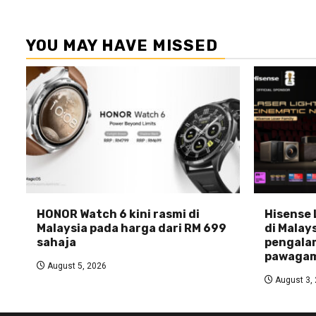
YOU MAY HAVE MISSED
HONOR Watch 6 kini rasmi di
Hisense 
Malaysia pada harga dari RM 699
di Malays
sahaja
pengala
pawagam
August 5, 2026
August 3,