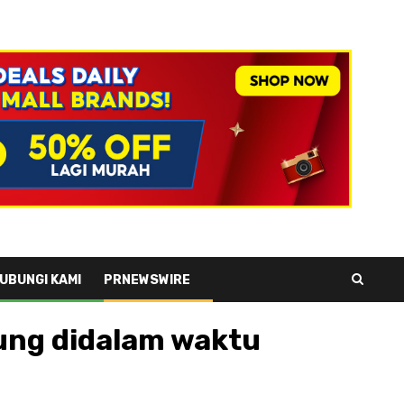
UBUNGI KAMI
PRNEWSWIRE
sung didalam waktu