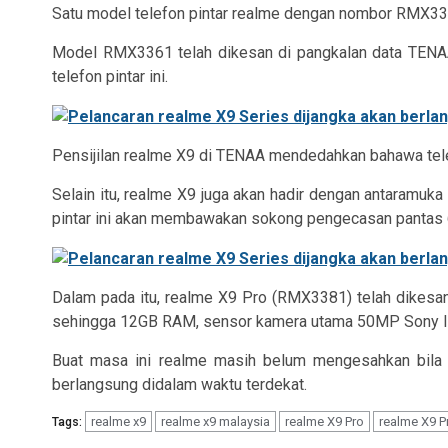
Satu model telefon pintar realme dengan nombor RMX3361
Model RMX3361 telah dikesan di pangkalan data TENA
telefon pintar ini.
Pensijilan realme X9 di TENAA mendedahkan bahawa telefo
Selain itu, realme X9 juga akan hadir dengan antaramu
pintar ini akan membawakan sokong pengecasan pantas
Dalam pada itu, realme X9 Pro (RMX3381) telah dikesan
sehingga 12GB RAM, sensor kamera utama 50MP Sony IM
Buat masa ini realme masih belum mengesahkan bila te
berlangsung didalam waktu terdekat.
realme x9
realme x9 malaysia
realme X9 Pro
realme X9 P
Tags: