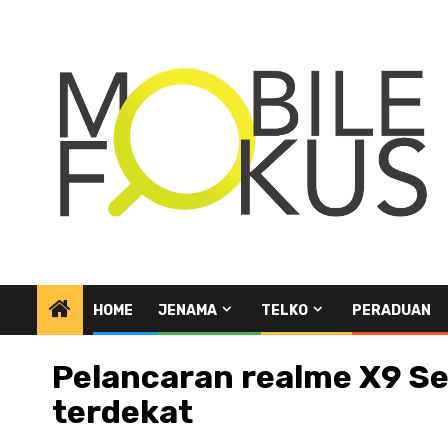
Skip
to
content
HOME
JENAMA
TELKO
PERADUAN
Pelancaran realme X9 Se
terdekat