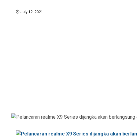
July 12, 2021