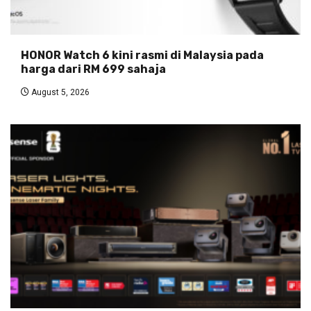
HONOR Watch 6 kini rasmi di Malaysia pada
harga dari RM 699 sahaja
August 5, 2026