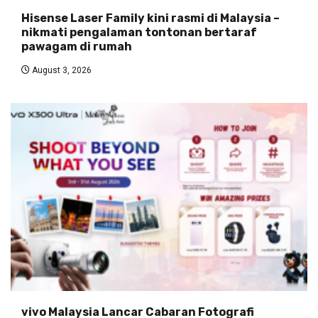
Hisense Laser Family kini rasmi di Malaysia –
nikmati pengalaman tontonan bertaraf
pawagam di rumah
August 3, 2026
vivo Malaysia Lancar Cabaran Fotografi