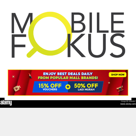
Skip
to
content