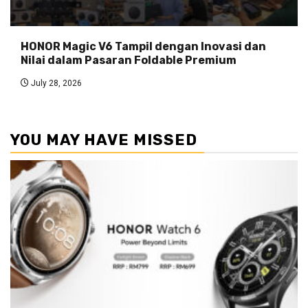
HONOR Magic V6 Tampil dengan Inovasi dan
Nilai dalam Pasaran Foldable Premium
July 28, 2026
YOU MAY HAVE MISSED