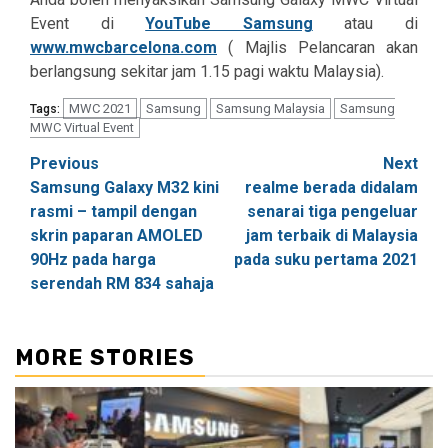
Event di
YouTube Samsung
atau di
www.mwcbarcelona.com
( Majlis Pelancaran akan
berlangsung sekitar jam 1.15 pagi waktu Malaysia).
MWC 2021
Samsung
Samsung Malaysia
Samsung
Tags:
MWC Virtual Event
Post
Previous
Next
Samsung Galaxy M32 kini
realme berada didalam
navigation
rasmi – tampil dengan
senarai tiga pengeluar
skrin paparan AMOLED
jam terbaik di Malaysia
90Hz pada harga
pada suku pertama 2021
serendah RM 834 sahaja
MORE STORIES