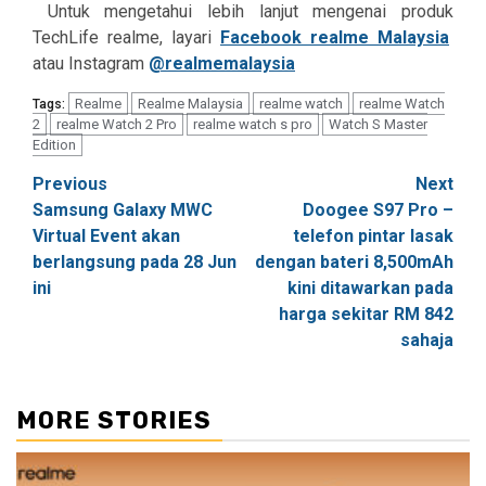
Untuk mengetahui lebih lanjut mengenai produk
TechLife realme, layari
Facebook realme Malaysia
atau Instagram
@realmemalaysia
Realme
Realme Malaysia
realme watch
realme Watch
Tags:
2
realme Watch 2 Pro
realme watch s pro
Watch S Master
Edition
Post
Previous
Next
Samsung Galaxy MWC
Doogee S97 Pro –
navigation
Virtual Event akan
telefon pintar lasak
berlangsung pada 28 Jun
dengan bateri 8,500mAh
ini
kini ditawarkan pada
harga sekitar RM 842
sahaja
MORE STORIES