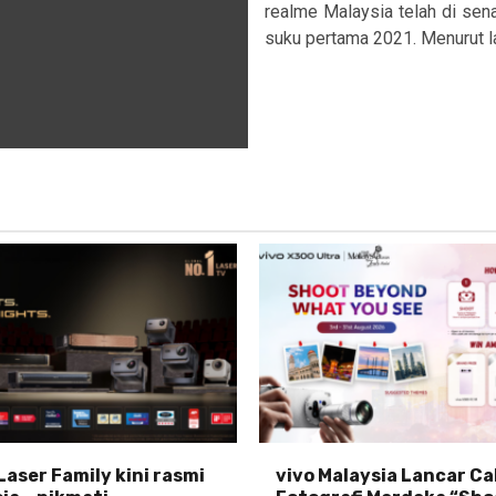
realme Malaysia telah di sena
suku pertama 2021. Menurut la
Laser Family kini rasmi
vivo Malaysia Lancar C