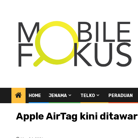
Skip
to
content
HOME
JENAMA
TELKO
PERADUAN
Apple AirTag kini ditawar