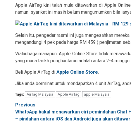
Apple AirTag kini telah mula ditawarkan di Apple Onlin
namun
syarikat ini masih belum mengumumkan bila ianya 
Selain itu, pengedar rasmi ini juga mengesahkan merek
mengandungi 4 pek pada harga RM 459 ( penjimatan seb
Walaubagaimanapun, Apple Online Store tidak menawarka
yang mana tarikh penghantaran adalah antara 2-4 minggu 
Beli Apple AirTag di
Apple Online Store
.
Jika anda berminat untuk mendapatkan 4 unit AirTag, an
AirTag Malaysia
Apple AirTag
apple Malaysia
Tags:
Post
Previous
WhatsApp bakal menawarkan ciri pemindahan Chat Hi
navigation
– pindahan antara iOS dan Android juga akan ditawa