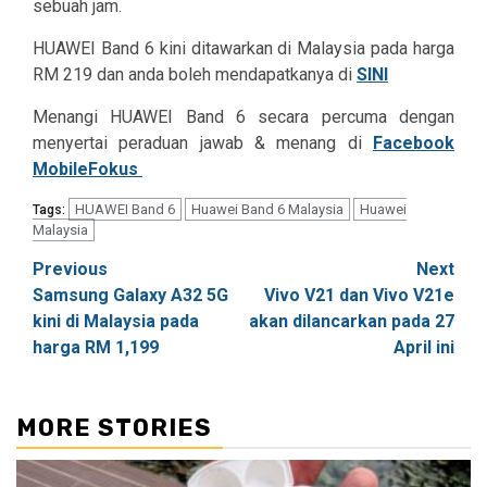
sebuah jam.
HUAWEI Band 6 kini ditawarkan di Malaysia pada harga
RM 219 dan anda boleh mendapatkanya di
SINI
Menangi HUAWEI Band 6 secara percuma dengan
menyertai peraduan jawab & menang di
Facebook
MobileFokus
HUAWEI Band 6
Huawei Band 6 Malaysia
Huawei
Tags:
Malaysia
Post
Previous
Next
Samsung Galaxy A32 5G
Vivo V21 dan Vivo V21e
navigation
kini di Malaysia pada
akan dilancarkan pada 27
harga RM 1,199
April ini
MORE STORIES