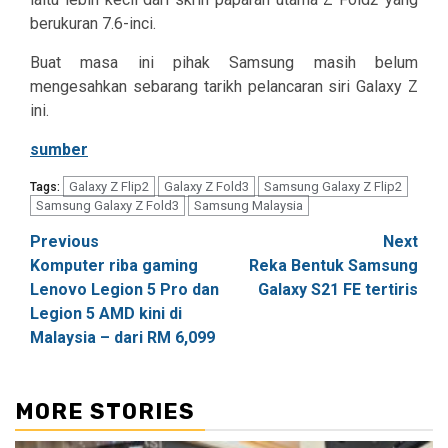
berukuran 7.6-inci.
Buat masa ini pihak Samsung masih belum
mengesahkan sebarang tarikh pelancaran siri Galaxy Z
ini.
sumber
Galaxy Z Flip2
Galaxy Z Fold3
Samsung Galaxy Z Flip2
Tags:
Samsung Galaxy Z Fold3
Samsung Malaysia
Post
Previous
Next
Komputer riba gaming
Reka Bentuk Samsung
navigation
Lenovo Legion 5 Pro dan
Galaxy S21 FE tertiris
Legion 5 AMD kini di
Malaysia – dari RM 6,099
MORE STORIES