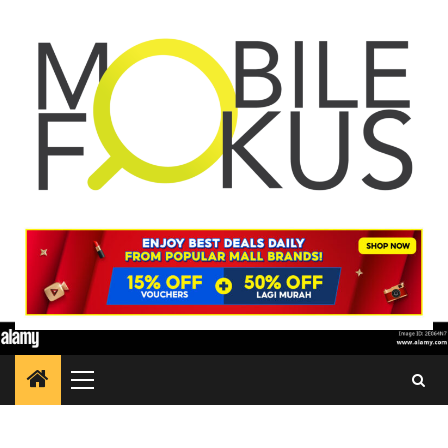
Skip
to
content
Primary
Menu