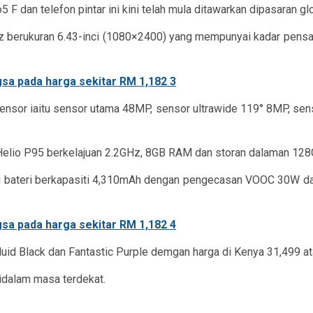
an telefon pintar ini kini telah mula ditawarkan dipasaran glob
 berukuran 6.43-inci (1080×2400) yang mempunyai kadar pensa
nsor iaitu sensor utama 48MP, sensor ultrawide 119° 8MP, se
 Helio P95 berkelajuan 2.2GHz, 8GB RAM dan storan dalaman 128
ai bateri berkapasiti 4,310mAh dengan pengecasan VOOC 30W da
uid Black dan Fantastic Purple demgan harga di Kenya 31,499 at
idalam masa terdekat.