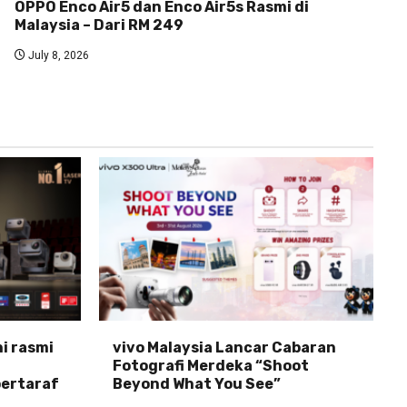
OPPO Enco Air5 dan Enco Air5s Rasmi di
Malaysia – Dari RM 249
July 8, 2026
ni rasmi
vivo Malaysia Lancar Cabaran
Fotografi Merdeka “Shoot
ertaraf
Beyond What You See”