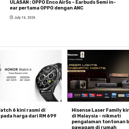
ULASAN : OPPO Enco Air5s – Earbuds Semi in-
ear pertama OPPO dengan ANC
July 16, 2026
tch 6 kini rasmi di
Hisense Laser Family ki
 pada harga dari RM 699
di Malaysia – nikmati
pengalaman tontonan b
pawagam di rumah