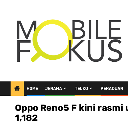
Skip
to
content
HOME
JENAMA
TELKO
PERADUAN
Oppo Reno5 F kini rasmi
1,182