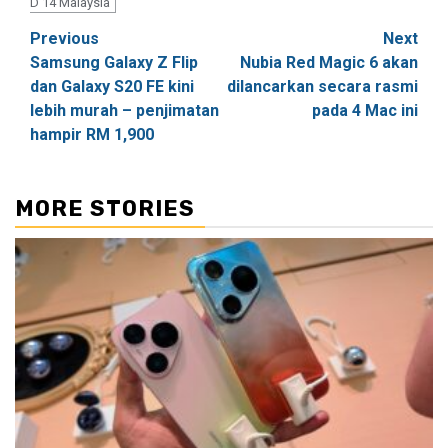
D 14 Malaysia
Post
Previous
Next
Samsung Galaxy Z Flip
Nubia Red Magic 6 akan
navigation
dan Galaxy S20 FE kini
dilancarkan secara rasmi
lebih murah – penjimatan
pada 4 Mac ini
hampir RM 1,900
MORE STORIES