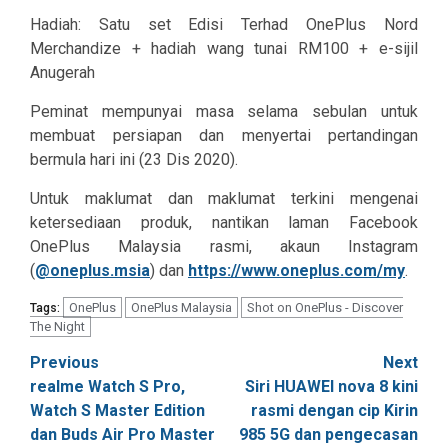
Hadiah: Satu set Edisi Terhad OnePlus Nord
Merchandize + hadiah wang tunai RM100 + e-sijil
Anugerah
Peminat mempunyai masa selama sebulan untuk
membuat persiapan dan menyertai pertandingan
bermula hari ini (23 Dis 2020).
Untuk maklumat dan maklumat terkini mengenai
ketersediaan produk, nantikan laman Facebook
OnePlus Malaysia rasmi, akaun Instagram
(
@oneplus.msia
) dan
https://www.oneplus.com/my
.
OnePlus
OnePlus Malaysia
Shot on OnePlus - Discover
Tags:
The Night
Post
Previous
Next
realme Watch S Pro,
Siri HUAWEI nova 8 kini
navigation
Watch S Master Edition
rasmi dengan cip Kirin
dan Buds Air Pro Master
985 5G dan pengecasan