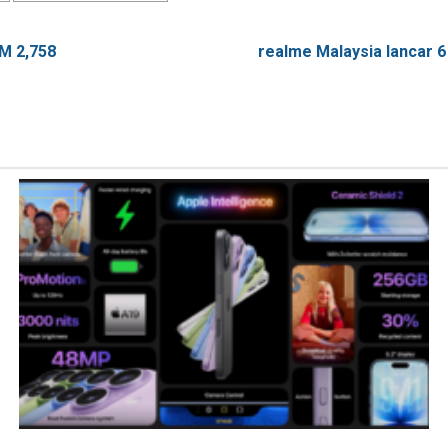
RM 2,758
realme Malaysia lancar 