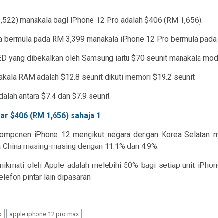
522) manakala bagi iPhone 12 Pro adalah $406 (RM 1,656).
sia bermula pada RM 3,399 manakala iPhone 12 Pro bermula pada
ED yang dibekalkan oleh Samsung iaitu $70 seunit manakala 
akala RAM adalah $12.8 seunit dikuti memori $19.2 seunit
lah antara $7.4 dan $7.9 seunit.
 komponen iPhone 12 mengikut negara dengan Korea Selatan m
a China masing-masing dengan 11.1% dan 4.9%.
inikmati oleh Apple adalah melebihi 50% bagi setiap unit iPho
lefon pintar lain dipasaran.
o
apple iphone 12 pro max