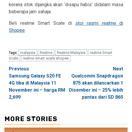
kerana stok dijangka akan ‘disapu habis’ didalam masa
beberapa jam sahaja.
Beli realme Smart Scale di
stor rasmi realme di
Shopee
.
malaysia
Realme
Realme Malaysia
realme Smart
Tags:
Scale
realme smart scale shopee
Post
Previous
Next
Samsung Galaxy S20 FE
Qualcomm Snapdragon
navigation
4G tiba di Malaysia 11
875 akan dilancarkan 1
November ini – harga RM
Disember ini – 25% lebih
2,699
pantas dari SD 865
MORE STORIES