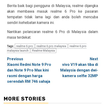
Berita baik bagi pengguna di Malaysia, realme dijangka
akan membawa masuk realme 6 Pro ke pasaran
tempatan tidak lama lagi dan anda boleh mencuba
sendiri kehebatan kamera ini.
Nantikan pelancaran realme 6 Pro di Malaysia dalam
masa terdekat.
realme 6 pro
realme 6 pro malaysia
realme 6 pro
Tags:
malaysia launch
Realme Malaysia
Post
Previous
Next
Xiaomi Redmi Note 9 Pro
vivo V19 akan tiba di
navigation
dan Note 9 Pro Max kini
Malaysia dengan dwi-
rasmi dengan harga
kamera selfie 32MP
serendah RM 746 sahaja
MORE STORIES