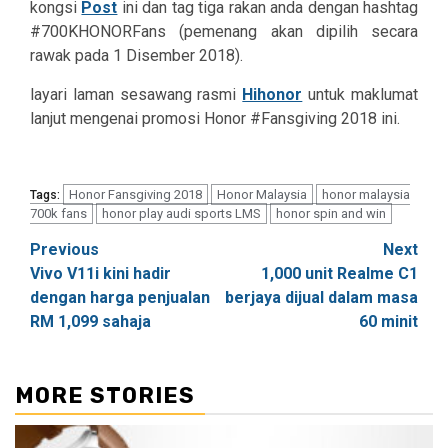
kongsi
Post
ini dan tag tiga rakan anda dengan hashtag
#700KHONORFans (pemenang akan dipilih secara
rawak pada 1 Disember 2018).
layari laman sesawang rasmi
Hihonor
untuk maklumat
lanjut mengenai promosi Honor #Fansgiving 2018 ini.
Honor Fansgiving 2018
Honor Malaysia
honor malaysia
Tags:
700k fans
honor play audi sports LMS
honor spin and win
Post
Previous
Next
Vivo V11i kini hadir
1,000 unit Realme C1
navigation
dengan harga penjualan
berjaya dijual dalam masa
RM 1,099 sahaja
60 minit
MORE STORIES