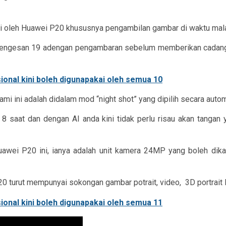
i oleh Huawei P20 khususnya pengambilan gambar di waktu mala
engesan 19 adengan pengambaran sebelum memberikan cadanga
ini adalah didalam mod “night shot” yang dipilih secara automat
8 saat dan dengan AI anda kini tidak perlu risau akan tanga
awei P20 ini, ianya adalah unit kamera 24MP yang boleh dikat
20 turut mempunyai sokongan gambar potrait, video,
3D portrait