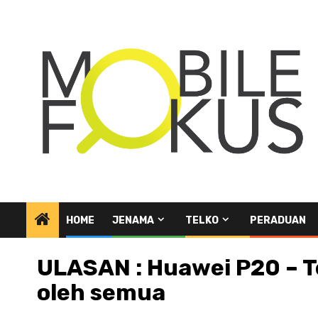
Skip
to
content
HOME
JENAMA
TELKO
PERADUAN
ULASAN : Huawei P20 – Te
oleh semua