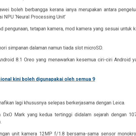
awei boleh berbangga kerana ianya merupakan antara pengelua
i NPU ‘Neural Processing Unit’
end pengunaan, tetapan kamera, mod kamera yang sesuai untuk 
ri simpanan dalaman namun tiada slot microSD.
droid 8.1 Oreo yang menawarkan kesemua ciri-ciri Android y
nafikan lagi khususnya selepas berkerjasama dengan Leica.
n DxO Mark yang kedua tertinggi didalam sejarah dengan 1
.
ngan unit kamera 12MP f/1.8 bersama-sama sensor monokrom