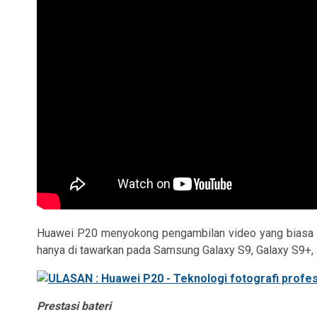
Huawei P20 menyokong pengambilan video yang biasa di
hanya di tawarkan pada Samsung Galaxy S9, Galaxy S9+,
Prestasi bateri