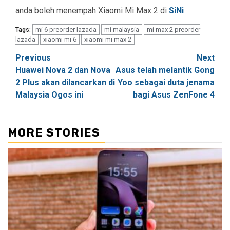
anda boleh menempah Xiaomi Mi Max 2 di
SiNi
mi 6 preorder lazada
mi malaysia
mi max 2 preorder
Tags:
lazada
xiaomi mi 6
xiaomi mi max 2
Post
Previous
Next
Huawei Nova 2 dan Nova
Asus telah melantik Gong
navigation
2 Plus akan dilancarkan di
Yoo sebagai duta jenama
Malaysia Ogos ini
bagi Asus ZenFone 4
MORE STORIES