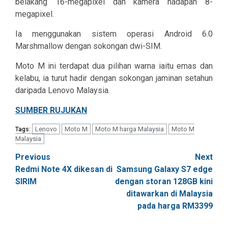
belakang 16-megapixel dan kamera hadapan 8-
megapixel.
Ia menggunakan sistem operasi Android 6.0
Marshmallow dengan sokongan dwi-SIM.
Moto M ini terdapat dua pilihan warna iaitu emas dan
kelabu, ia turut hadir dengan sokongan jaminan setahun
daripada Lenovo Malaysia.
SUMBER RUJUKAN
Lenovo
Moto M
Moto M harga Malaysia
Moto M
Tags:
Malaysia
Post
Previous
Next
Redmi Note 4X dikesan di
Samsung Galaxy S7 edge
navigation
SIRIM
dengan storan 128GB kini
ditawarkan di Malaysia
pada harga RM3399