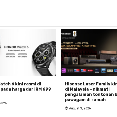
tch 6 kini rasmi di
Hisense Laser Family ki
 pada harga dari RM 699
di Malaysia – nikmati
pengalaman tontonan b
pawagam di rumah
 2026
August 3, 2026