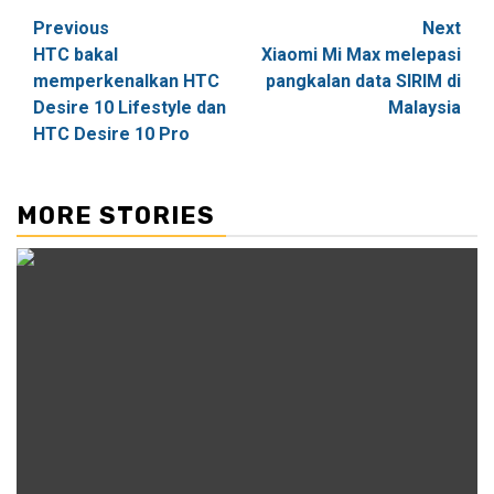
Post
Previous
Next
HTC bakal
Xiaomi Mi Max melepasi
navigation
memperkenalkan HTC
pangkalan data SIRIM di
Desire 10 Lifestyle dan
Malaysia
HTC Desire 10 Pro
MORE STORIES