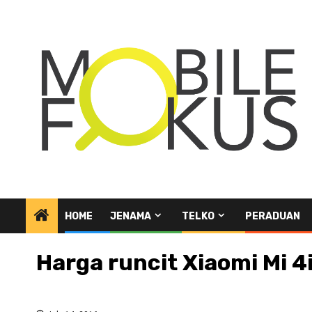
Skip
to
content
HOME
JENAMA
TELKO
PERADUAN
Harga runcit Xiaomi Mi 4