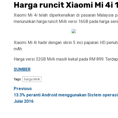
Harga runcit Xiaomi Mi 4i
Xiaomi Mi 4i telah diperkenalkan di pasaran Malaysia p
menurunkan harga runcit Mi4i versi 16GB pada harga se
Xiaomi Mi 4i hadir dengan skrin 5 inci paparan HD penu
mAh.
Harga versi 32GB Mi4i masih kekal pada RM 899. Terdapat
SUMBER
harga Mi4i
Tags:
Post
Previous
13.3% peranti Android menggunakan Sistem operas
navigation
Julai 2016