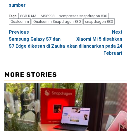
sumber
8GB RAM
MS8998
pemproses snapdragon 830
Tags:
Qualcomm
Qualcomm Snapdragon 830
snapdragon 830
Post
Previous
Next
Samsung Galaxy S7 dan
Xiaomi Mi 5 disahkan
navigation
S7 Edge dikesan di Zauba
akan dilancarkan pada 24
Februari
MORE STORIES