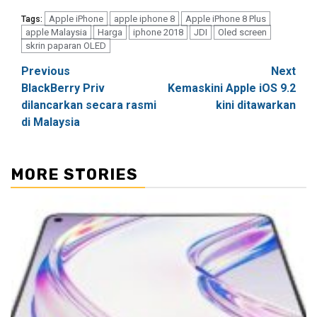
Apple iPhone
apple iphone 8
Apple iPhone 8 Plus
Tags:
apple Malaysia
Harga
iphone 2018
JDI
Oled screen
skrin paparan OLED
Post
Previous
Next
BlackBerry Priv
Kemaskini Apple iOS 9.2
navigation
dilancarkan secara rasmi
kini ditawarkan
di Malaysia
MORE STORIES