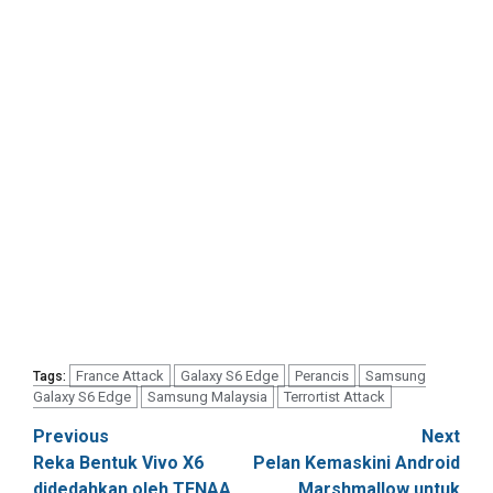
France Attack
Galaxy S6 Edge
Perancis
Samsung
Tags:
Galaxy S6 Edge
Samsung Malaysia
Terrortist Attack
Post
Previous
Next
Reka Bentuk Vivo X6
Pelan Kemaskini Android
navigation
didedahkan oleh TENAA
Marshmallow untuk