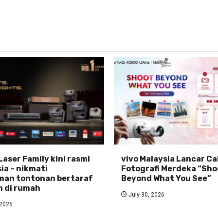
Laser Family kini rasmi
vivo Malaysia Lancar C
ia – nikmati
Fotografi Merdeka “Sho
man tontonan bertaraf
Beyond What You See”
 di rumah
July 30, 2026
 2026