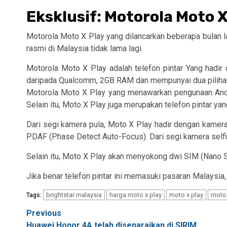
Eksklusif: Motorola Moto X
Motorola Moto X Play yang dilancarkan beberapa bulan la
rasmi di Malaysia tidak lama lagi.
Motorola Moto X Play adalah telefon pintar Yang hadi
daripada Qualcomm, 2GB RAM dan mempunyai dua piliha
Motorola Moto X Play yang menawarkan pengunaan Androi
Selain itu, Moto X Play juga merupakan telefon pintar ya
Dari segi kamera pula, Moto X Play hadir dengan kamer
PDAF (Phase Detect Auto-Focus). Dari segi kamera selfi
Selain itu, Moto X Play akan menyokong dwi SIM (Nano 
Jika benar telefon pintar ini memasuki pasaran Malaysia, 
brightstar malaysia
harga moto x play
moto x play
moto 
Tags:
Post
Previous
Huawei Honor 4A telah disenaraikan di SIRIM