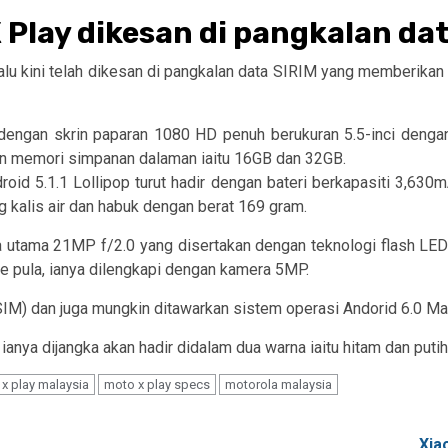
 Play dikesan di pangkalan da
lu kini telah dikesan di pangkalan data SIRIM yang memberikan i
r dengan skrin paparan 1080 HD penuh berukuran 5.5-inci den
n memori simpanan dalaman iaitu 16GB dan 32GB.
d 5.1.1 Lollipop turut hadir dengan bateri berkapasiti 3,630mA
ng kalis air dan habuk dengan berat 169 gram.
a utama 21MP f/2.0 yang disertakan dengan teknologi flash LED
e pula, ianya dilengkapi dengan kamera 5MP.
SIM) dan juga mungkin ditawarkan sistem operasi Andorid 6.0 M
ianya dijangka akan hadir didalam dua warna iaitu hitam dan putih
x play malaysia
moto x play specs
motorola malaysia
Xia