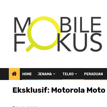
Skip
to
content
HOME
JENAMA
TELKO
PERADUAN
Eksklusif: Motorola Moto