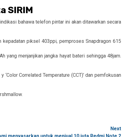
ta SIRIM
ndikasi bahawa telefon pintar ini akan ditawarkan secara
gan kepadatan piksel 403ppi, pemproses Snapdragon 615
h yang menjanjikan jangka hayat bateri sehingga 48jam.
 y ‘Color Correlated Temperature (CCT)’ dan pemfokusan
arshmallow.
Next
omi menyasarkan untuk menjual 10 juta Redmi Note 2