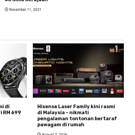
November 11, 2021
i di
Hisense Laser Family kini rasmi
ri RM 699
di Malaysia – nikmati
pengalaman tontonan bertaraf
pawagam di rumah
August 3, 2026