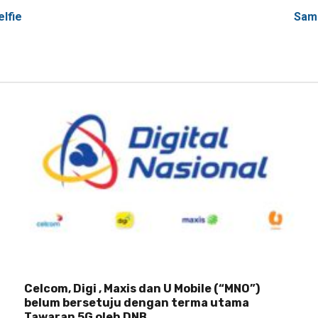
lfie
Sams
Celcom, Digi , Maxis dan U Mobile (“MNO”)
belum bersetuju dengan terma utama
Tawaran 5G oleh DNB