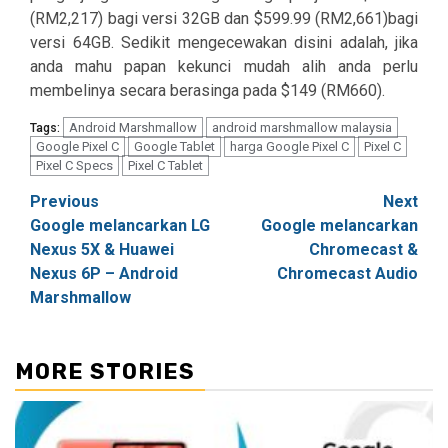
(RM2,217) bagi versi 32GB dan $599.99 (RM2,661)bagi
versi 64GB. Sedikit mengecewakan disini adalah, jika
anda mahu papan kekunci mudah alih anda perlu
membelinya secara berasinga pada $149 (RM660).
Android Marshmallow
android marshmallow malaysia
Tags:
Google Pixel C
Google Tablet
harga Google Pixel C
Pixel C
Pixel C Specs
Pixel C Tablet
Post
Previous
Next
Google melancarkan LG
Google melancarkan
navigation
Nexus 5X & Huawei
Chromecast &
Nexus 6P – Android
Chromecast Audio
Marshmallow
MORE STORIES